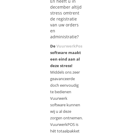
En heeft u in
december altijd
stress omtrent
de registratie
van uw orders
en
administratie?
De
VuurwerkPos
software maakt
een eind aan al
deze stress!
Middels ons zeer
geavanceerde
doch eenvoudig
te bedienen
Vuurwerk
software kunnen
wij u al deze
zorgen ontnemen.
VuurwerkPOS is
hét totaalpakket