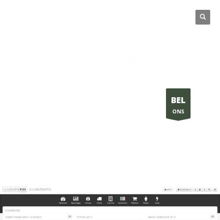
VRAGEN ? BEL:
+31 (0)36 - 744 02 12
BEL
ONS