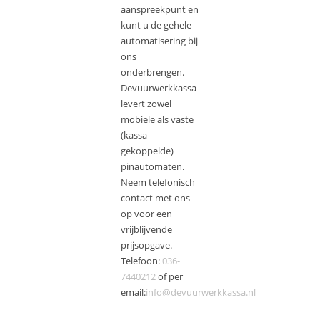
aanspreekpunt en
kunt u de gehele
automatisering bij
ons
onderbrengen.
Devuurwerkkassa
levert zowel
mobiele als vaste
(kassa
gekoppelde)
pinautomaten.
Neem telefonisch
contact met ons
op voor een
vrijblijvende
prijsopgave.
Telefoon:
036-
7440212
of per
email:
info@devuurwerkkassa.nl